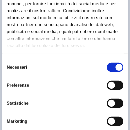
annunci, per fornire funzionalità dei social media e per
analizzare il nostro traffico. Condividiamo inoltre
Esperienza dal 1997
informazioni sul modo in cui utilizzi il nostro sito con i
Ci prendiamo cura dei tuoi dispositivi con
nostri partner che si occupano di analisi dei dati web,
pubblicità e social media, i quali potrebbero combinarle
competenza e attenzione.
con altre informazioni che hai fornito loro o che hanno
raccolto dal tuo utilizzo dei loro servizi.
Selezione
Necessari
del
consenso
Soluzioni su misura
Preferenze
Assemblaggio PC personalizzati e
Statistiche
configurazioni per ogni esigenza.
Marketing