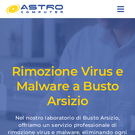
Salta
Togg
al
contenuto
Navi
Home
Servizi
Rimozione Virus e
Contatti
Malware a Busto
0331 206574
Arsizio
Nel nostro laboratorio di Busto Arsizio,
offriamo un servizio professionale di
rimozione virus e malware, eliminando ogni